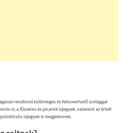
ágával rendkívül különleges és felismerhető ízvilággal
orós íz, a fűszeres és picanté ízjegyek, valamint az érlelt
gyümölcsös ízjegyek is megjelennek.
no sajtnak?