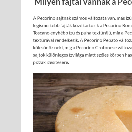
Milyen fajtái vannak a Pec
A Pecorino sajtnak számos változata van, más íz
legismertebb fajták közé tartozik a Pecorino Rom
Toscano enyhébb ízű és puha textúrájú, míg a Peco
textúrával rendelkezik. A Pecorino Pepato változa
kölcsönöz neki, míg a Pecorino Crotonese változat
sajtok különleges ízvilága miatt széles körben has
pizzák ízesítésére.