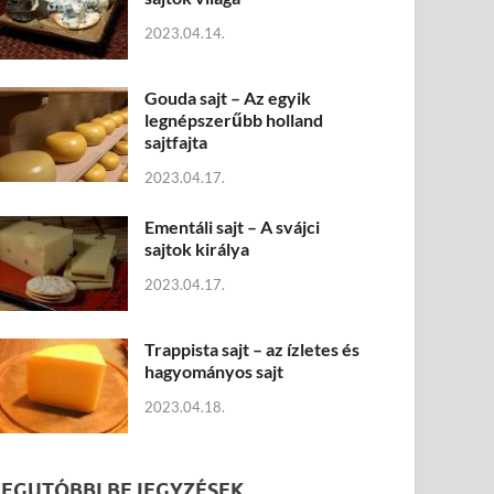
2023.04.14.
Gouda sajt – Az egyik
legnépszerűbb holland
sajtfajta
2023.04.17.
Ementáli sajt – A svájci
sajtok királya
2023.04.17.
Trappista sajt – az ízletes és
hagyományos sajt
2023.04.18.
LEGUTÓBBI BEJEGYZÉSEK