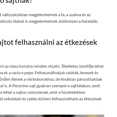
lelt változatokban megjelenhetnek a fa, a szalma és az
csös illatok is megjelenhetnek, különösen a fiatalabb,
jtot felhasználni az étkezések
ni az olasz konyha minden részén. Tökéletes ízesítője lehet
a és a cacio e pepe. Felhasználhatjuk saláták, levesek és
kitűnően illenek a vörösborokhoz, de kiválóan párosíthatóak
 is. A Pecorino sajt gyakran szerepel a sajttálakon, amit
je lehet a sajtos szószoknak, amit a húsételekhez
ül sokoldalú és széles körben felhasználható az étkezések