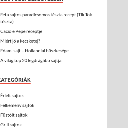
Feta sajtos paradicsomos tészta recept (Tik Tok
tészta)
Cacio e Pepe receptje
Miért jó a kecsketej?
Edami sajt – Hollandiai büszkesége
A világ top 20 legdrágább sajtjai
KATEGÓRIÁK
Érlelt sajtok
Félkemény sajtok
Füstölt sajtok
Grill sajtok