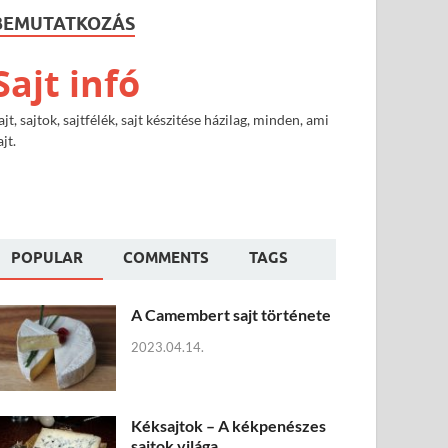
BEMUTATKOZÁS
Sajt infó
ajt, sajtok, sajtfélék, sajt készitése házilag, minden, ami
ajt.
POPULAR
COMMENTS
TAGS
A Camembert sajt története
2023.04.14.
Kéksajtok – A kékpenészes
sajtok világa