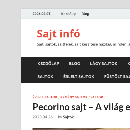
2026.08.07.
Kezdőlap
Blog
Sajt infó
Sajt, sajtok, sajtfélék, sajt készitése házilag, minden, 
KEZDŐLAP
BLOG
LÁGY SAJTOK
K
SAJTOK
ÉRLELT SAJTOK
FÜSTÖLT SA
ÉRLELT SAJTOK
/
KEMÉNY SAJTOK
/
SAJTOK
Pecorino sajt – A világ 
2023.04.26.
-
by
Sajtok