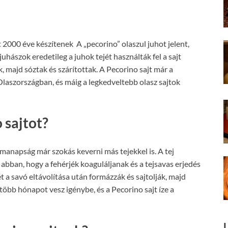
t 2000 éve készítenek A „pecorino” olaszul juhot jelent,
juhászok eredetileg a juhok tejét használták fel a sajt
k, majd sóztak és szárítottak. A Pecorino sajt már a
aszországban, és máig a legkedveltebb olasz sajtok
 sajtot?
anapság már szokás keverni más tejekkel is. A tej
 abban, hogy a fehérjék koaguláljanak és a tejsavas erjedés
ét a savó eltávolítása után formázzák és sajtolják, majd
 több hónapot vesz igénybe, és a Pecorino sajt íze a