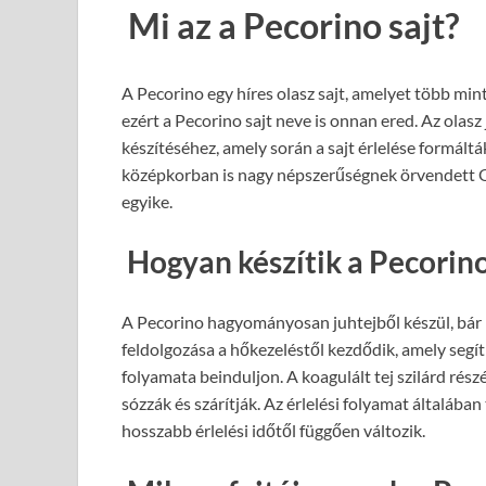
Mi az a Pecorino sajt?
A Pecorino egy híres olasz sajt, amelyet több min
ezért a Pecorino sajt neve is onnan ered. Az olasz 
készítéséhez, amely során a sajt érlelése formáltá
középkorban is nagy népszerűségnek örvendett Ol
egyike.
Hogyan készítik a Pecorino
A Pecorino hagyományosan juhtejből készül, bár m
feldolgozása a hőkezeléstől kezdődik, amely segít
folyamata beinduljon. A koagulált tej szilárd rész
sózzák és szárítják. Az érlelési folyamat általában
hosszabb érlelési időtől függően változik.