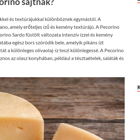
orino sajtnak?
ükkel és textúrájukkal különböznek egymástól. A
ano, amely erőteljes ízű és kemény textúrájú. A Pecorino
rino Sardo füstölt változata intenzív ízzel és kemény
tába egész bors szóródik bele, amelyik pikáns ízt
át a különleges olívaolaj-íz teszi különlegessé. A Pecorino
znos az olasz konyhában, például a tésztaételek, saláták és