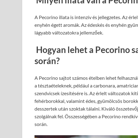
A Pecorino illata is intenzív és jellegzetes. Az ér
enyhén égett aromák. Az édeskés és enyhén gyümöl
lágyabb változatokra jellemzőek.
Hogyan lehet a Pecorino sa
során?
A Pecorino sajtot számos ételben lehet felhasznál
a tésztaételeknek, például a carbonara, amatrician
szendvicsek ízesítésére is. Az érlelt változatok 
fehérborokkal, valamint édes, gyümölcsös borokkal
desszertek után szoktak tálalni. Kiváló összetevő
szolgálnak fel. Összességében a Pecorino rendkív
során.