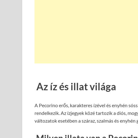
Az íz és illat világa
A Pecorino erős, karakteres ízével és enyhén sóss
rendelkezik. Az ízjegyek közé tartozik a diós, mogy
változatok esetében a száraz, szalmás és enyhén 
Milyen illata van a Pecori