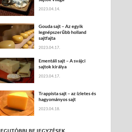
2023.04.14.
Gouda sajt – Az egyik
legnépszerűbb holland
sajtfajta
2023.04.17.
Ementáli sajt – A svájci
sajtok királya
2023.04.17.
Trappista sajt – az ízletes és
hagyományos sajt
2023.04.18.
LEGUTÓBBI BEJEGYZÉSEK