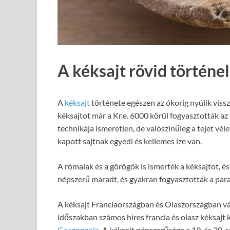
A kéksajt rövid történe
A
kéksajt
története egészen az ókorig nyúlik vissz
kéksajtot már a Kr.e. 6000 körül fogyasztották a
technikája ismeretlen, de valószínűleg a tejet vél
kapott sajtnak egyedi és kellemes íze van.
A rómaiak és a görögök is ismerték a kéksajtot, és
népszerű maradt, és gyakran fogyasztották a par
A kéksajt Franciaországban és Olaszországban vá
időszakban számos híres francia és olasz kéksajt k
Gorgonzola
. A kéksajt népszerűsége a 19. és 20.