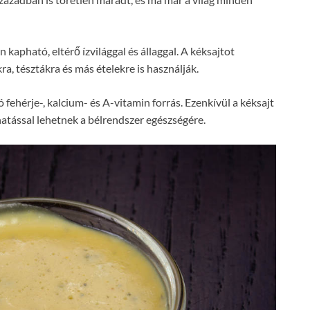
apható, eltérő ízvilággal és állaggal. A kéksajtot
a, tésztákra és más ételekre is használják.
ó fehérje-, kalcium- és A-vitamin forrás. Ezenkívül a kéksajt
atással lehetnek a bélrendszer egészségére.