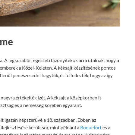
lme
a. A legkorábbi régészeti bizonyítékok arra utalnak, hogy a
z emberek a Közel-Keleten. A kéksajt készítésének pontos
etlenül penészesedni hagyták, és felfedezték, hogy az így
 nagyra értékelték ízét. A kéksajt a középkorban is
asztság és a nemesség körében egyaránt.
lt igazán népszerűvé a 18. században. Ebben az
ifejlesztésére került sor, mint például a
Roquefort
és a
 században is töretlen maradt, és ma már a világ minden