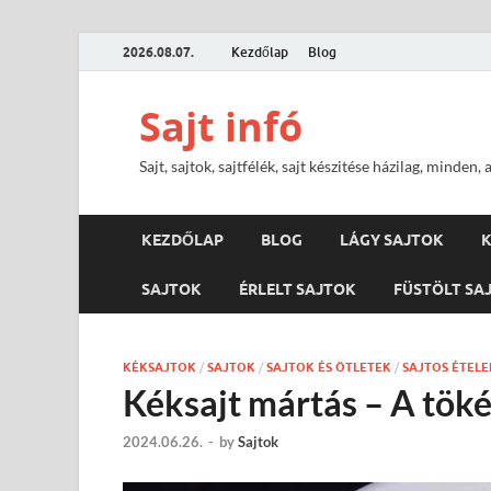
2026.08.07.
Kezdőlap
Blog
Sajt infó
Sajt, sajtok, sajtfélék, sajt készitése házilag, minden, 
KEZDŐLAP
BLOG
LÁGY SAJTOK
K
SAJTOK
ÉRLELT SAJTOK
FÜSTÖLT SA
KÉKSAJTOK
/
SAJTOK
/
SAJTOK ÉS ÖTLETEK
/
SAJTOS ÉTELE
Kéksajt mártás – A tök
2024.06.26.
-
by
Sajtok