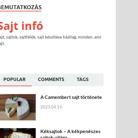
BEMUTATKOZÁS
Sajt infó
ajt, sajtok, sajtfélék, sajt készitése házilag, minden, ami
ajt.
POPULAR
COMMENTS
TAGS
A Camembert sajt története
2023.04.14.
Kéksajtok – A kékpenészes
sajtok világa