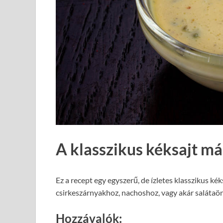
A klasszikus kéksajt má
Ez a recept egy egyszerű, de ízletes klasszikus k
csirkeszárnyakhoz, nachoshoz, vagy akár salátaön
Hozzávalók: