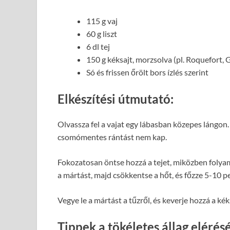
115 g vaj
60 g liszt
6 dl tej
150 g kéksajt, morzsolva (pl. Roquefort, 
Só és frissen őrölt bors ízlés szerint
Elkészítési útmutató:
Olvassza fel a vajat egy lábasban közepes lángon. 
csomómentes rántást nem kap.
Fokozatosan öntse hozzá a tejet, miközben folyam
a mártást, majd csökkentse a hőt, és főzze 5-10 p
Vegye le a mártást a tűzről, és keverje hozzá a kék
Tippek a tökéletes állag elérés