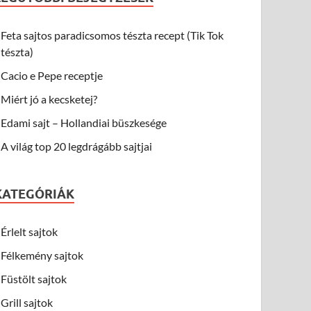
Feta sajtos paradicsomos tészta recept (Tik Tok
tészta)
Cacio e Pepe receptje
Miért jó a kecsketej?
Edami sajt – Hollandiai büszkesége
A világ top 20 legdrágább sajtjai
KATEGÓRIÁK
Érlelt sajtok
Félkemény sajtok
Füstölt sajtok
Grill sajtok