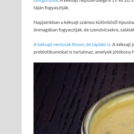
táján fogyasztják.
Napjainkban a kéksajt számos különböző típusban k
önmagában fogyasztják, de szendvicsekre, salátákr
A kéksajt nemcsak finom, de tápláló is.
A kéksajt j
prebiotikumokat is tartalmaz, amelyek jótékony h