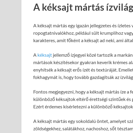
A kéksajt mártás ízvilá
A kéksajt mártás egy igazán jellegzetes és ízletes
ropogtatnivalókhoz, például sült krumplihoz vagy 
karakteres, amit főként a kéksajt ad neki, ami álta
A
kéksajt
jellemző ízjegyei közé tartozik a markán
mártások készítésekor gyakran keverik krémes alap
enyhítsék a kéksajt erős ízét és textúráját. Emel
fokhagymát is, hogy tovább gazdagítsák az ízvilág
Fontos megjegyezni, hogy a kéksajt mártás íze a f
különböző kéksajtok eltérő érettségi szintűek és 
Ezért érdemes kísérletezni a különböző kéksajtok
A kéksajt mártás egy sokoldalú öntet, amelyet szá
zöldségekhez, salátákhoz, nachoshoz, sőt tésztamá