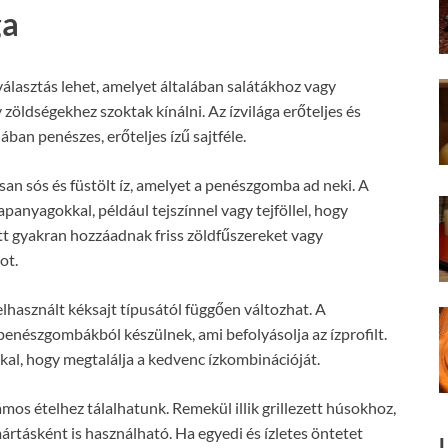
ga
 választás lehet, amelyet általában salátákhoz vagy
zöldségekhez szoktak kínálni. Az ízvilága erőteljes és
lában penészes, erőteljes ízű sajtféle.
san sós és füstölt íz, amelyet a penészgomba ad neki. A
anyagokkal, például tejszínnel vagy tejföllel, hogy
lett gyakran hozzáadnak friss zöldfűszereket vagy
ot.
elhasznált kéksajt típusától függően változhat. A
penészgombákból készülnek, ami befolyásolja az ízprofilt.
kal, hogy megtalálja a kedvenc ízkombinációját.
mos ételhez tálalhatunk. Remekül illik grillezett húsokhoz,
rtásként is használható. Ha egyedi és ízletes öntetet