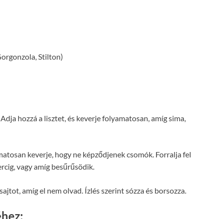
Gorgonzola, Stilton)
Adja hozzá a lisztet, és keverje folyamatosan, amíg sima,
atosan keverje, hogy ne képződjenek csomók. Forralja fel
ercig, vagy amíg besűrűsödik.
sajtot, amíg el nem olvad. Ízlés szerint sózza és borsozza.
éhez: