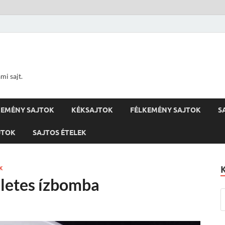
ami sajt.
EMÉNY SAJTOK
KÉKSAJTOK
FÉLKEMÉNY SAJTOK
S
JTOK
SAJTOS ÉTELEK
K
életes ízbomba