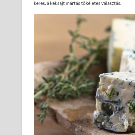
keres, a kéksajt mártás tökéletes választás.