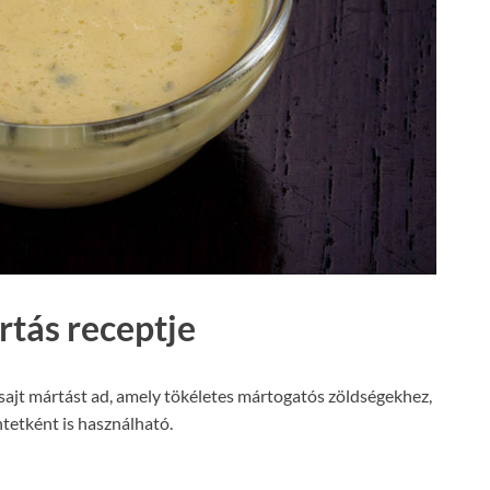
rtás receptje
éksajt mártást ad, amely tökéletes mártogatós zöldségekhez,
tetként is használható.