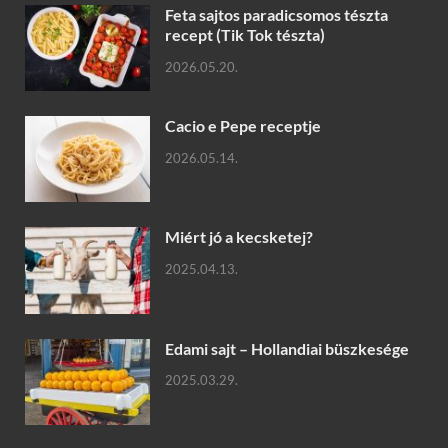
Feta sajtos paradicsomos tészta
recept (Tik Tok tészta)
2026.05.20.
Cacio e Pepe receptje
2026.05.14.
Miért jó a kecsketej?
2025.04.13.
Edami sajt – Hollandiai büszkesége
2025.03.29.