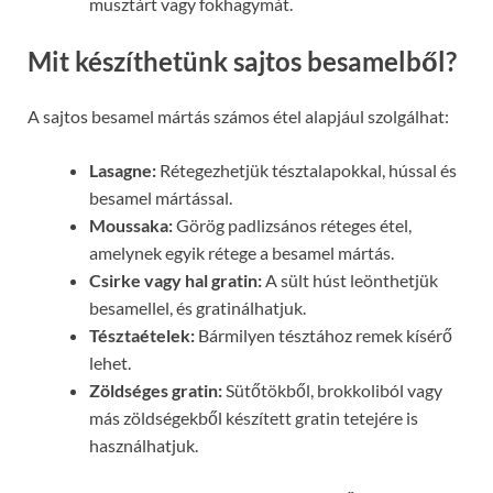
musztárt vagy fokhagymát.
Mit készíthetünk sajtos besamelből?
A sajtos besamel mártás számos étel alapjául szolgálhat:
Lasagne:
Rétegezhetjük tésztalapokkal, hússal és
besamel mártással.
Moussaka:
Görög padlizsános réteges étel,
amelynek egyik rétege a besamel mártás.
Csirke vagy hal gratin:
A sült húst leönthetjük
besamellel, és gratinálhatjuk.
Tésztaételek:
Bármilyen tésztához remek kísérő
lehet.
Zöldséges gratin:
Sütőtökből, brokkoliból vagy
más zöldségekből készített gratin tetejére is
használhatjuk.