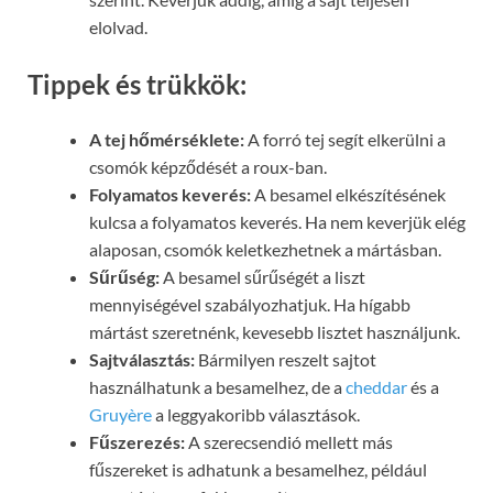
elolvad.
Tippek és trükkök:
A tej hőmérséklete:
A forró tej segít elkerülni a
csomók képződését a roux-ban.
Folyamatos keverés:
A besamel elkészítésének
kulcsa a folyamatos keverés. Ha nem keverjük elég
alaposan, csomók keletkezhetnek a mártásban.
Sűrűség:
A besamel sűrűségét a liszt
mennyiségével szabályozhatjuk. Ha hígabb
mártást szeretnénk, kevesebb lisztet használjunk.
Sajtválasztás:
Bármilyen reszelt sajtot
használhatunk a besamelhez, de a
cheddar
és a
Gruyère
a leggyakoribb választások.
Fűszerezés:
A szerecsendió mellett más
fűszereket is adhatunk a besamelhez, például