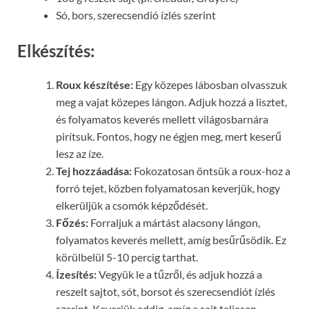
Só, bors, szerecsendió ízlés szerint
Elkészítés:
Roux készítése:
Egy közepes lábosban olvasszuk
meg a vajat közepes lángon. Adjuk hozzá a lisztet,
és folyamatos keverés mellett világosbarnára
pirítsuk. Fontos, hogy ne égjen meg, mert keserű
lesz az íze.
Tej hozzáadása:
Fokozatosan öntsük a roux-hoz a
forró tejet, közben folyamatosan keverjük, hogy
elkerüljük a csomók képződését.
Főzés:
Forraljuk a mártást alacsony lángon,
folyamatos keverés mellett, amíg besűrűsödik. Ez
körülbelül 5-10 percig tarthat.
Ízesítés:
Vegyük le a tűzről, és adjuk hozzá a
reszelt sajtot, sót, borsot és szerecsendiót ízlés
szerint. Keverjük addig, amíg a sajt teljesen