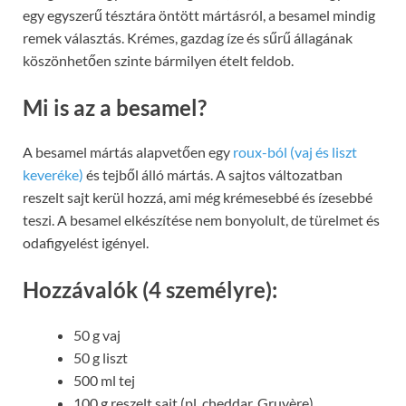
egy egyszerű tésztára öntött mártásról, a besamel mindig
remek választás. Krémes, gazdag íze és sűrű állagának
köszönhetően szinte bármilyen ételt feldob.
Mi is az a besamel?
A besamel mártás alapvetően egy
roux-ból (vaj és liszt
keveréke)
és tejből álló mártás. A sajtos változatban
reszelt sajt kerül hozzá, ami még krémesebbé és ízesebbé
teszi. A besamel elkészítése nem bonyolult, de türelmet és
odafigyelést igényel.
Hozzávalók (4 személyre):
50 g vaj
50 g liszt
500 ml tej
100 g reszelt sajt (pl. cheddar, Gruyère)