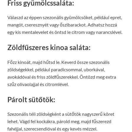
Friss gyümölcssaláta:
Válaszd az éppen szezonális gyümölcsöket, például epret,
mangót, cseresznyét vagy őszibarackot. Adhatsz hozzá
egy kis mentalevelet és öntsd le citrom vagy narancslével.
Zöldfűszeres kinoa saláta:
Főzz kinoát, majd hűtsd le. Keverd össze szezonális
zöldségekkel, például paradicsommal, uborkával,
avokádóval és friss zöldfűszerekkel. Öntözd meg extra
szűz olívaolajjal és citromlével.
Párolt sütőtök:
Szezonális téli zöldségként a sütőtök nagyszerű köret
lehet. Vágd fel kockákra, párold meg, majd fűszerezd
fahéjjal, szerecsendióval és egy kevés mézzel.