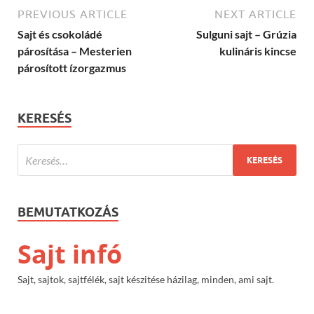
PREVIOUS ARTICLE
NEXT ARTICLE
Sajt és csokoládé
Sulguni sajt – Grúzia
párosítása – Mesterien
kulináris kincse
párosított ízorgazmus
KERESÉS
BEMUTATKOZÁS
Sajt infó
Sajt, sajtok, sajtfélék, sajt készitése házilag, minden, ami sajt.