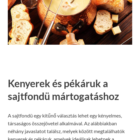
Kenyerek és pékáruk a
sajtfondü mártogatáshoz
A sajtfondü egy kitűnő választás lehet egy kényelmes,
társaságos összejövetel alkalmával. Az alábbiakban
néhány javaslatot találsz, melyek között megtalálhatók
kenyerek és pékáruk, amelyek ideálisak lehetnek a