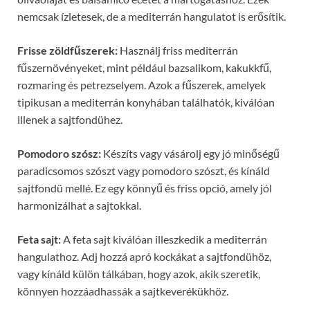
nemcsak ízletesek, de a mediterrán hangulatot is erősítik.
Frisse zöldfűszerek:
Használj friss mediterrán
fűszernövényeket, mint például bazsalikom, kakukkfű,
rozmaring és petrezselyem. Azok a fűszerek, amelyek
tipikusan a mediterrán konyhában találhatók, kiválóan
illenek a sajtfondühez.
Pomodoro szósz:
Készíts vagy vásárolj egy jó minőségű
paradicsomos szószt vagy pomodoro szószt, és kínáld
sajtfondü mellé. Ez egy könnyű és friss opció, amely jól
harmonizálhat a sajtokkal.
Feta sajt:
A feta sajt kiválóan illeszkedik a mediterrán
hangulathoz. Adj hozzá apró kockákat a sajtfondühöz,
vagy kínáld külön tálkában, hogy azok, akik szeretik,
könnyen hozzáadhassák a sajtkeverékükhöz.