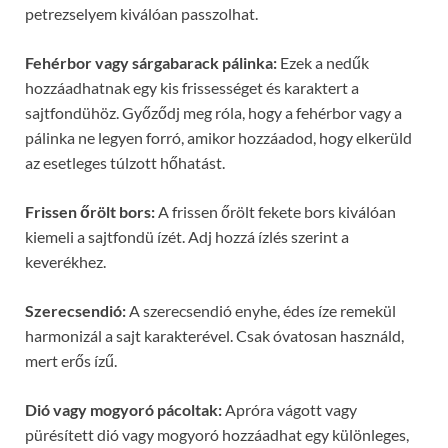
petrezselyem kiválóan passzolhat.
Fehérbor vagy sárgabarack pálinka:
Ezek a nedűk
hozzáadhatnak egy kis frissességet és karaktert a
sajtfondühöz. Győződj meg róla, hogy a fehérbor vagy a
pálinka ne legyen forró, amikor hozzáadod, hogy elkerüld
az esetleges túlzott hőhatást.
Frissen őrölt bors:
A frissen őrölt fekete bors kiválóan
kiemeli a sajtfondü ízét. Adj hozzá ízlés szerint a
keverékhez.
Szerecsendió:
A szerecsendió enyhe, édes íze remekül
harmonizál a sajt karakterével. Csak óvatosan használd,
mert erős ízű.
Dió vagy mogyoró pácoltak:
Apróra vágott vagy
pürésített dió vagy mogyoró hozzáadhat egy különleges,