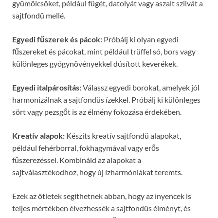
gyümölcsöket, például fügét, datolyát vagy aszalt szilvát a
sajtfondü mellé.
Egyedi fűszerek és pácok:
Próbálj ki olyan egyedi
fűszereket és pácokat, mint például trüffel só, bors vagy
különleges gyógynövényekkel dúsított keverékek.
Egyedi italpárosítás:
Válassz egyedi borokat, amelyek jól
harmonizálnak a sajtfondüs ízekkel. Próbálj ki különleges
sört vagy pezsgőt is az élmény fokozása érdekében.
Kreatív alapok:
Készíts kreatív sajtfondü alapokat,
például fehérborral, fokhagymával vagy erős
fűszerezéssel. Kombináld az alapokat a
sajtválasztékodhoz, hogy új ízharmóniákat teremts.
Ezek az ötletek segíthetnek abban, hogy az ínyencek is
teljes mértékben élvezhessék a sajtfondüs élményt, és