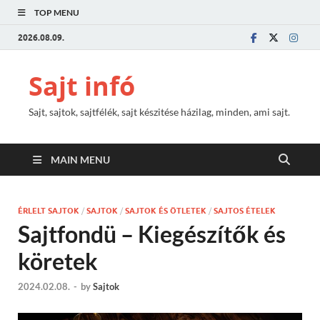
TOP MENU
2026.08.09.
Sajt infó
Sajt, sajtok, sajtfélék, sajt készitése házilag, minden, ami sajt.
MAIN MENU
ÉRLELT SAJTOK
/
SAJTOK
/
SAJTOK ÉS ÖTLETEK
/
SAJTOS ÉTELEK
Sajtfondü – Kiegészítők és
köretek
2024.02.08.
-
by
Sajtok