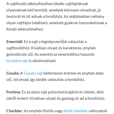
A sajtfondü elkészítéséhez ideális sajtfajtáknak
olyanoknak kell lenniük, amelyek könnyen olvadnak, jó
textúrát és ízt adnak a fondühöz. Az alábbiakban néhány
olyan sajtfajta található, amelyek gyakran használatosak a
fondü elkészítéséhez:
Ementáli:
Ez a sajt a legnépszerűbb választás a
sajtfondühöz. Kiválóan olvad, és karakteres, enyhén
gyümölcsös ízű. Az ezentúl az ementálihoz hasonló
Gruyère sajt
is alkalmazható.
Gouda:
A
Gouda sajt
kellemesen krémes és enyhén édes
ízű. Jól olvad, így ideális választás a fondühöz.
Fontina:
Ez az olasz sajt puha textúrájáról és ízletes, diós
ízéről ismert. Kiválóan olvad, és gazdag ízt ad a fondühöz.
Cheddar:
Az enyhén füstös vagy
érlelt cheddar
változatok