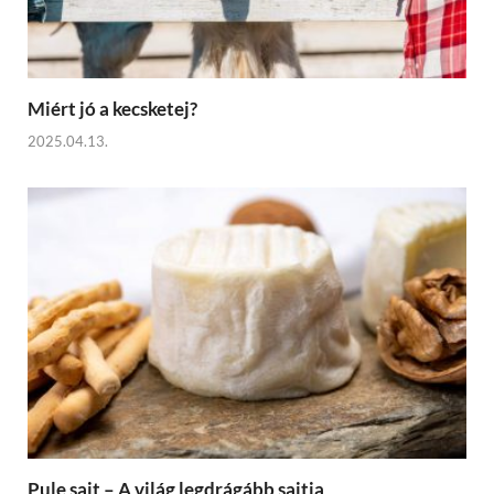
Miért jó a kecsketej?
2025.04.13.
Pule sajt – A világ legdrágább sajtja