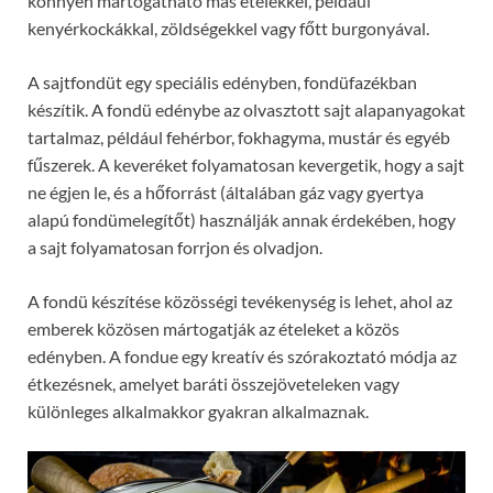
könnyen mártogatható más ételekkel, például
kenyérkockákkal, zöldségekkel vagy főtt burgonyával.
A sajtfondüt egy speciális edényben, fondüfazékban
készítik. A fondü edénybe az olvasztott sajt alapanyagokat
tartalmaz, például fehérbor, fokhagyma, mustár és egyéb
fűszerek. A keveréket folyamatosan kevergetik, hogy a sajt
ne égjen le, és a hőforrást (általában gáz vagy gyertya
alapú fondümelegítőt) használják annak érdekében, hogy
a sajt folyamatosan forrjon és olvadjon.
A fondü készítése közösségi tevékenység is lehet, ahol az
emberek közösen mártogatják az ételeket a közös
edényben. A fondue egy kreatív és szórakoztató módja az
étkezésnek, amelyet baráti összejöveteleken vagy
különleges alkalmakkor gyakran alkalmaznak.