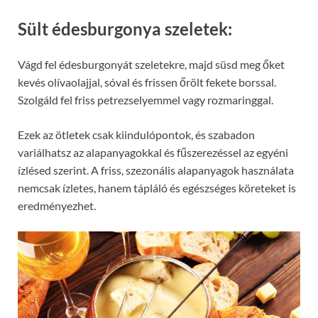
Sült édesburgonya szeletek:
Vágd fel édesburgonyát szeletekre, majd süsd meg őket
kevés olívaolajjal, sóval és frissen őrölt fekete borssal.
Szolgáld fel friss petrezselyemmel vagy rozmaringgal.
Ezek az ötletek csak kiindulópontok, és szabadon
variálhatsz az alapanyagokkal és fűszerezéssel az egyéni
ízlésed szerint. A friss, szezonális alapanyagok használata
nemcsak ízletes, hanem tápláló és egészséges köreteket is
eredményezhet.