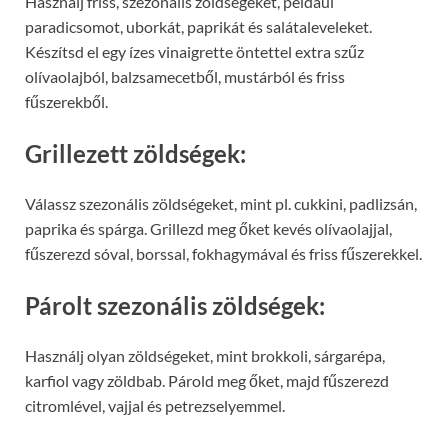
Használj friss, szezonális zöldségeket, például
paradicsomot, uborkát, paprikát és salátaleveleket.
Készítsd el egy ízes vinaigrette öntettel extra szűz
olívaolajból, balzsamecetből, mustárból és friss
fűszerekből.
Grillezett zöldségek:
Válassz szezonális zöldségeket, mint pl. cukkini, padlizsán,
paprika és spárga. Grillezd meg őket kevés olívaolajjal,
fűszerezd sóval, borssal, fokhagymával és friss fűszerekkel.
Párolt szezonális zöldségek:
Használj olyan zöldségeket, mint brokkoli, sárgarépa,
karfiol vagy zöldbab. Párold meg őket, majd fűszerezd
citromlével, vajjal és petrezselyemmel.