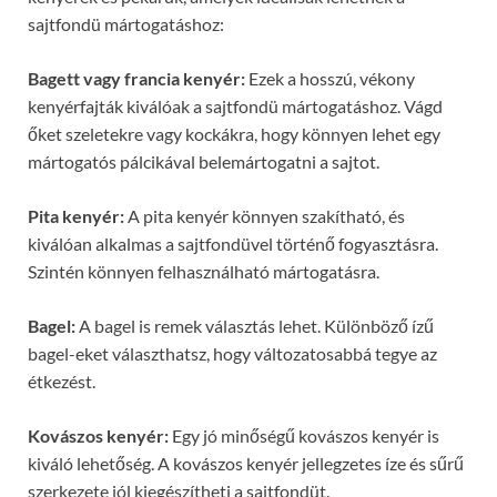
sajtfondü mártogatáshoz:
Bagett vagy francia kenyér:
Ezek a hosszú, vékony
kenyérfajták kiválóak a sajtfondü mártogatáshoz. Vágd
őket szeletekre vagy kockákra, hogy könnyen lehet egy
mártogatós pálcikával belemártogatni a sajtot.
Pita kenyér:
A pita kenyér könnyen szakítható, és
kiválóan alkalmas a sajtfondüvel történő fogyasztásra.
Szintén könnyen felhasználható mártogatásra.
Bagel:
A bagel is remek választás lehet. Különböző ízű
bagel-eket választhatsz, hogy változatosabbá tegye az
étkezést.
Kovászos kenyér:
Egy jó minőségű kovászos kenyér is
kiváló lehetőség. A kovászos kenyér jellegzetes íze és sűrű
szerkezete jól kiegészítheti a sajtfondüt.