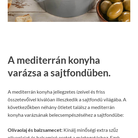
A mediterrán konyha
varázsa a sajtfondüben.
A mediterrán konyha jellegzetes ízeivel és friss
összetevőivel kiválóan illeszkedik a sajtfondü világába. A
következőkben néhány ötletet találsz a mediterrán
konyha varázsának belecsempészéséhez a sajtfondübe:
Olívaolaj és balzsamecet:
Kínálj minőségi extra szűz
olívaolajat és balsamicó ecetet a mártogatáshoz. Ezek