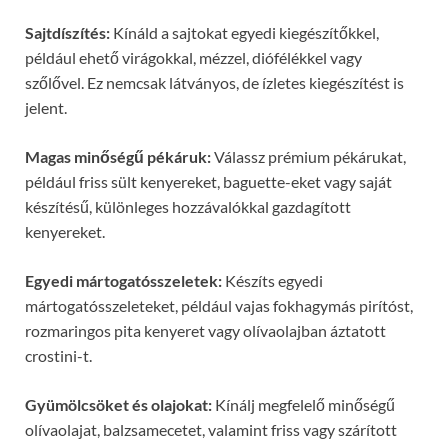
Sajtdíszítés:
Kínáld a sajtokat egyedi kiegészítőkkel,
például ehető virágokkal, mézzel, diófélékkel vagy
szőlővel. Ez nemcsak látványos, de ízletes kiegészítést is
jelent.
Magas minőségű pékáruk:
Válassz prémium pékárukat,
például friss sült kenyereket, baguette-eket vagy saját
készítésű, különleges hozzávalókkal gazdagított
kenyereket.
Egyedi mártogatósszeletek:
Készíts egyedi
mártogatósszeleteket, például vajas fokhagymás pirítóst,
rozmaringos pita kenyeret vagy olívaolajban áztatott
crostini-t.
Gyümölcsöket és olajokat:
Kínálj megfelelő minőségű
olívaolajat, balzsamecetet, valamint friss vagy szárított