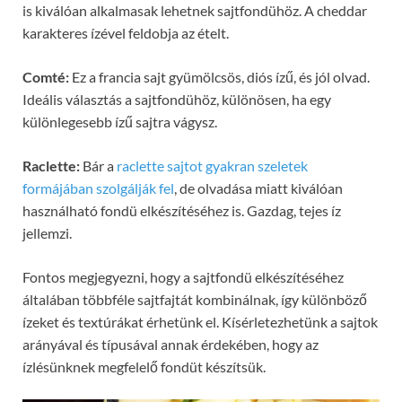
is kiválóan alkalmasak lehetnek sajtfondühöz. A cheddar
karakteres ízével feldobja az ételt.
Comté:
Ez a francia sajt gyümölcsös, diós ízű, és jól olvad.
Ideális választás a sajtfondühöz, különösen, ha egy
különlegesebb ízű sajtra vágysz.
Raclette:
Bár a
raclette sajtot gyakran szeletek
formájában szolgálják fel
, de olvadása miatt kiválóan
használható fondü elkészítéséhez is. Gazdag, tejes íz
jellemzi.
Fontos megjegyezni, hogy a sajtfondü elkészítéséhez
általában többféle sajtfajtát kombinálnak, így különböző
ízeket és textúrákat érhetünk el. Kísérletezhetünk a sajtok
arányával és típusával annak érdekében, hogy az
ízlésünknek megfelelő fondüt készítsük.