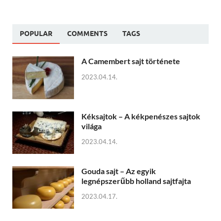
POPULAR
COMMENTS
TAGS
A Camembert sajt története
2023.04.14.
Kéksajtok – A kékpenészes sajtok
világa
2023.04.14.
Gouda sajt – Az egyik
legnépszerűbb holland sajtfajta
2023.04.17.