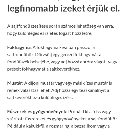
legfinomabb ízeket érjük el.
A sajtfondü ízesítése során számos lehetőség van arra,
hogy különleges és ízletes fogást hozz létre.
Fokhagyma:
A fokhagyma kiválóan passzol a
sajtfondühöz. Dörzsölj egy gerezd fokhagymát a
fondüfazék belsejébe, vagy adj hozzá apróra vágott vagy
préselt fokhagymát a sajtkeverékhez.
Mustár:
A dijoni mustár vagy egy másik ízes mustár is
remek választás lehet. Adj hozzá egy teáskanálnyit a
sajtkeverékhez a különleges ízért.
Fűszerek és gyógynövények:
Próbáld ki a friss vagy
szárított fűszereket és gyógynövényeket a sajtfondühöz.
Például a kakukkfű, a rozmaring, a bazsalikom vagy a