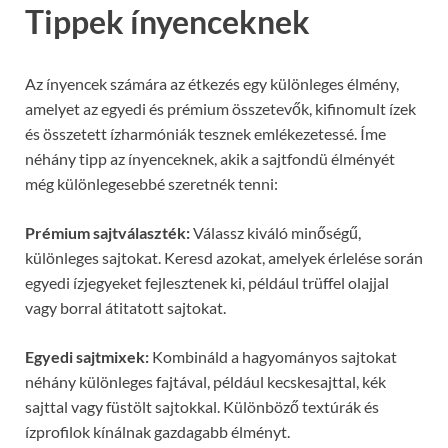
Tippek ínyenceknek
Az ínyencek számára az étkezés egy különleges élmény,
amelyet az egyedi és prémium összetevők, kifinomult ízek
és összetett ízharmóniák tesznek emlékezetessé. Íme
néhány tipp az ínyenceknek, akik a sajtfondü élményét
még különlegesebbé szeretnék tenni:
Prémium sajtválaszték:
Válassz kiváló minőségű,
különleges sajtokat. Keresd azokat, amelyek érlelése során
egyedi ízjegyeket fejlesztenek ki, például trüffel olajjal
vagy borral átitatott sajtokat.
Egyedi sajtmixek:
Kombináld a hagyományos sajtokat
néhány különleges fajtával, például kecskesajttal, kék
sajttal vagy füstölt sajtokkal. Különböző textúrák és
ízprofilok kínálnak gazdagabb élményt.