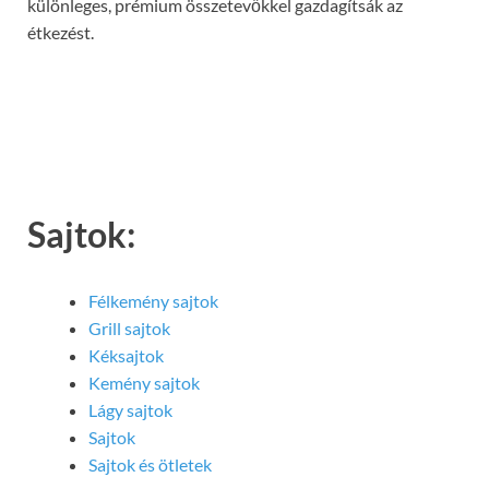
különleges, prémium összetevőkkel gazdagítsák az
étkezést.
Sajtok:
Félkemény sajtok
Grill sajtok
Kéksajtok
Kemény sajtok
Lágy sajtok
Sajtok
Sajtok és ötletek