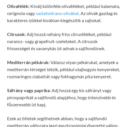
Olívafélék:
Kínálj különféle olívaféléket, például kalamata,
cerignola vagy
castelvetrano olívákat
. Az olívák gazdag és
karakteres ízükkel kiválóan kiegészítik a sajtokat.
Citrusok:
Adj hozzá néhány friss citrusféléket, például
narancs- vagy grapefruit-szeleteket. A citrusok
frissességet és savanykás ízt adnak a sajtfondünek.
Mediterrán pékáruk:
Válassz olyan pékárukat, amelyek a
mediterrán térséget idézik, például olajbogyós kenyereket,
rozmaringos ciabattát vagy fokhagymás pita kenyeret.
Sáfrány vagy paprika:
Adj hozzá egy kis sáfrányt vagy
pirospaprikát a sajtfondü alapjához, hogy intenzívebb és
fűszeresebb ízt kapj.
Ezek az ötletek segíthetnek abban, hogy a sajtfondü
mediterrán változata igazi gasztronómiai élvezetté váljon,