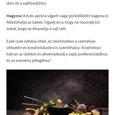
diós ízt a sajtfondühöz.
Hagyma:
Kevés apróra vágott vagy pörkölődött hagyma is
feldobhatja az ízeket. Ügyelj arra, hogy ne használj túl
sokat, hogy ne elnyomja a sajt ízét.
Ezek csak néhány ötlet, az ízesítésében a személyes
ízlésedre és kreativitásodra is számíthatsz. Kísérletezz
bátran az ízekkel, és alkalmazkodj a saját preferenciáidhoz
és az esemény jellegéhez!