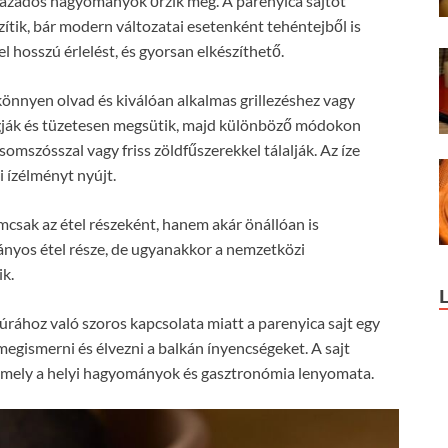
százados hagyományok őrzik meg. A parenyica sajtot
tik, bár modern változatai esetenként tehéntejből is
l hosszú érlelést, és gyorsan elkészíthető.
könnyen olvad és kiválóan alkalmas grillezéshez vagy
gják és tüzetesen megsütik, majd különböző módokon
somszósszal vagy friss zöldfűszerekkel tálalják. Az íze
 ízélményt nyújt.
mcsak az étel részeként, hanem akár önállóan is
nyos étel része, de ugyanakkor a nemzetközi
ik.
túrához való szoros kapcsolata miatt a parenyica sajt egy
 megismerni és élvezni a balkán ínyencségeket. A sajt
, amely a helyi hagyományok és gasztronómia lenyomata.