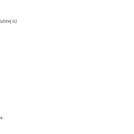
juhtej is)
a.