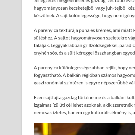
Jellegzetes megjelenését és gazdag ízét több év
hagyományosan kecsketejből vagy juh-tejből készí
készülnek. A sajt különlegessége, hogy nem igénye
A parenyica textúrája puha és krémes, ami miatt 
sütéshez. A sajtot hagyományosan szeletekre vá
tálalják. Leggyakrabban grillzöldségekkel, paradic
enyhén sós, és a sült kéreggel összhangban egyedi
A parenyica különlegessége abban rejlik, hogy ne
fogyasztható. A balkán régióban számos hagyomá
gasztronómiai színtéren is egyre népszerűbbé vál
Ezen sajtfajta gazdag történelme és a balkáni kul
izgalmas ízű úti cél lehet azoknak, akik szeretnék
nemcsak ízletes, hanem egy kulturális élmény is