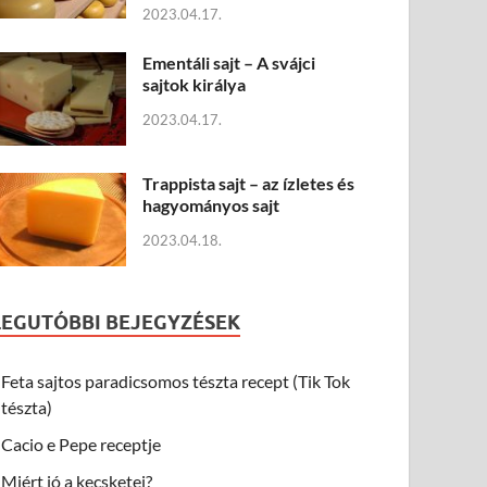
2023.04.17.
Ementáli sajt – A svájci
sajtok királya
2023.04.17.
Trappista sajt – az ízletes és
hagyományos sajt
2023.04.18.
LEGUTÓBBI BEJEGYZÉSEK
Feta sajtos paradicsomos tészta recept (Tik Tok
tészta)
Cacio e Pepe receptje
Miért jó a kecsketej?