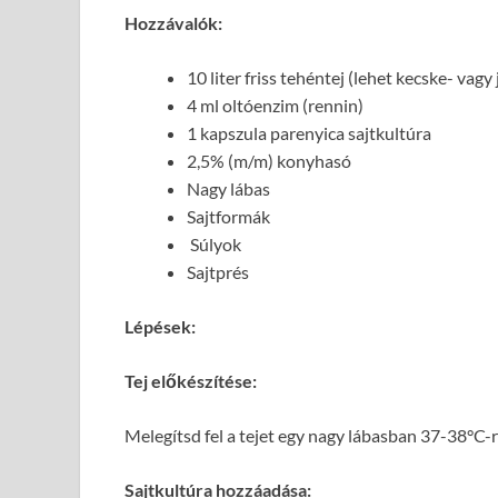
Hozzávalók:
10 liter friss tehéntej (lehet kecske- vagy 
4 ml oltóenzim (rennin)
1 kapszula parenyica sajtkultúra
2,5% (m/m) konyhasó
Nagy lábas
Sajtformák
Súlyok
Sajtprés
Lépések:
Tej előkészítése:
Melegítsd fel a tejet egy nagy lábasban 37-38°C-r
Sajtkultúra hozzáadása: