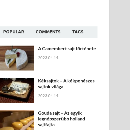
POPULAR
COMMENTS
TAGS
A Camembert sajt története
2023.04.14.
Kéksajtok – A kékpenészes
sajtok világa
2023.04.14.
Gouda sajt – Az egyik
legnépszerűbb holland
sajtfajta