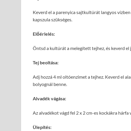
Keverd el a parenyica sajtkultúrát langyos vízben v
kapszula szükséges.
Előérlelés:
Öntsd a kultúrát a melegített tejhez, és keverd el 
Tej beoltása:
Adj hozzá 4 ml oltóenzimet a tejhez. Keverd el al
bolyognál benne.
Alvadék vágása:
Az alvadékot vágd fel 2 x 2 cm-es kockákra hárfa 
Ülepítés: