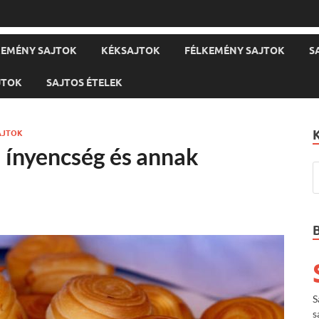
EMÉNY SAJTOK
KÉKSAJTOK
FÉLKEMÉNY SAJTOK
S
JTOK
SAJTOS ÉTELEK
AJTOK
i ínyencség és annak
S
s