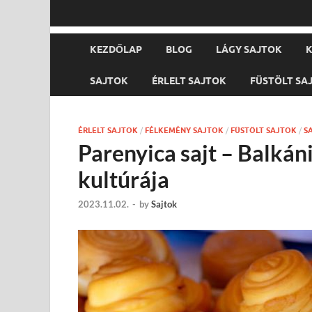
KEZDŐLAP
BLOG
LÁGY SAJTOK
K
SAJTOK
ÉRLELT SAJTOK
FÜSTÖLT SA
ÉRLELT SAJTOK
/
FÉLKEMÉNY SAJTOK
/
FÜSTÖLT SAJTOK
/
S
Parenyica sajt – Balkán
kultúrája
2023.11.02.
-
by
Sajtok