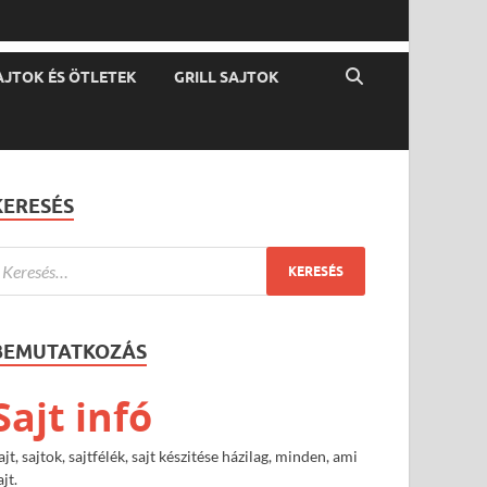
AJTOK ÉS ÖTLETEK
GRILL SAJTOK
KERESÉS
BEMUTATKOZÁS
Sajt infó
ajt, sajtok, sajtfélék, sajt készitése házilag, minden, ami
ajt.