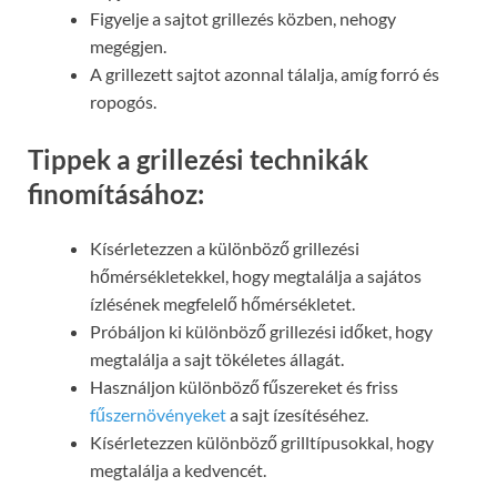
Figyelje a sajtot grillezés közben, nehogy
megégjen.
A grillezett sajtot azonnal tálalja, amíg forró és
ropogós.
Tippek a grillezési technikák
finomításához:
Kísérletezzen a különböző grillezési
hőmérsékletekkel, hogy megtalálja a sajátos
ízlésének megfelelő hőmérsékletet.
Próbáljon ki különböző grillezési időket, hogy
megtalálja a sajt tökéletes állagát.
Használjon különböző fűszereket és friss
fűszernövényeket
a sajt ízesítéséhez.
Kísérletezzen különböző grilltípusokkal, hogy
megtalálja a kedvencét.