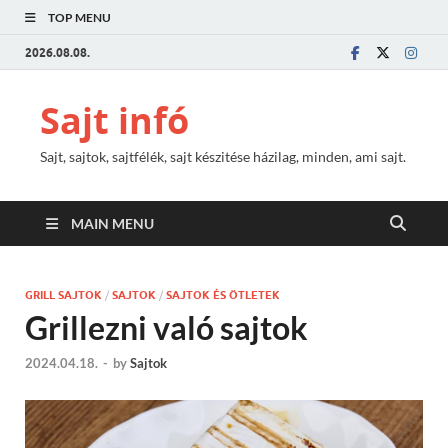
TOP MENU
2026.08.08.
Sajt infó
Sajt, sajtok, sajtfélék, sajt készitése házilag, minden, ami sajt.
MAIN MENU
GRILL SAJTOK
/
SAJTOK
/
SAJTOK ÉS ÖTLETEK
Grillezni való sajtok
2024.04.18.
-
by
Sajtok