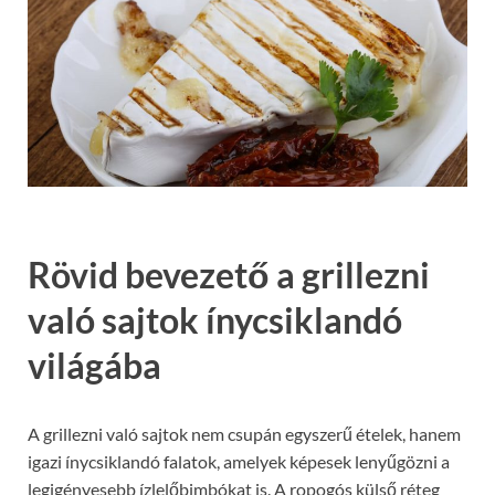
Rövid bevezető a grillezni
való sajtok ínycsiklandó
világába
A grillezni való sajtok nem csupán egyszerű ételek, hanem
igazi ínycsiklandó falatok, amelyek képesek lenyűgözni a
legigényesebb ízlelőbimbókat is. A ropogós külső réteg