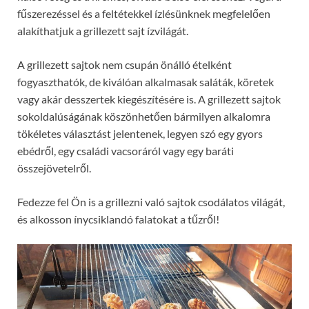
fűszerezéssel és a feltétekkel ízlésünknek megfelelően
alakíthatjuk a grillezett sajt ízvilágát.
A grillezett sajtok nem csupán önálló ételként
fogyaszthatók, de kiválóan alkalmasak saláták, köretek
vagy akár desszertek kiegészítésére is. A grillezett sajtok
sokoldalúságának köszönhetően bármilyen alkalomra
tökéletes választást jelentenek, legyen szó egy gyors
ebédről, egy családi vacsoráról vagy egy baráti
összejövetelről.
Fedezze fel Ön is a grillezni való sajtok csodálatos világát,
és alkosson ínycsiklandó falatokat a tűzről!