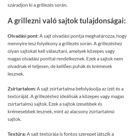
száradjon ki a grillezés során.
A grillezni való sajtok tulajdonságai:
Olvadási pont:
A sajt olvadási pontja meghatározza, hogy
mennyire lesz folyékony a grillezés során. A grillezéshez
olyan sajtokat kell választani, amelyek közepes vagy
magas olvadási ponttal rendelkeznek. Ezek a sajtok nem
olvadnak el teljesen, de kellően puhák és krémesek
lesznek.
Zsírtartalom:
A sajt zsírtartalma befolyásolja az ízét és a
textúráját. A grillezéshez ideálisak a közepes vagy magas
zsírtartalmú sajtok. Ezek a sajtok ízesebbek és
krémesebbek lesznek, mint az alacsony zsírtartalmú
sajtok.
Textúra:
A sajt textúrája is fontos szerepet játszik a