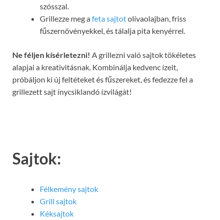
szósszal.
Grillezze meg a
feta sajtot
olívaolajban, friss
fűszernövényekkel, és tálalja pita kenyérrel.
Ne féljen kísérletezni!
A grillezni való sajtok tökéletes
alapjai a kreativitásnak. Kombinálja kedvenc ízeit,
próbáljon ki új feltéteket és fűszereket, és fedezze fel a
grillezett sajt ínycsiklandó ízvilágát!
Sajtok:
Félkemény sajtok
Grill sajtok
Kéksajtok