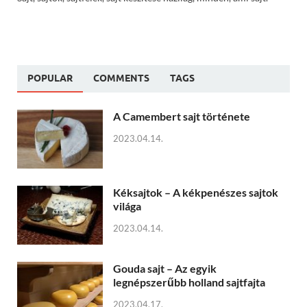
POPULAR
COMMENTS
TAGS
A Camembert sajt története
2023.04.14.
Kéksajtok – A kékpenészes sajtok
világa
2023.04.14.
Gouda sajt – Az egyik
legnépszerűbb holland sajtfajta
2023.04.17.