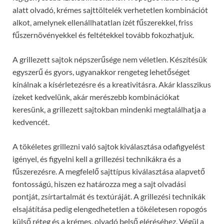
alatt olvadó, krémes sajttöltelék verhetetlen kombinációt
alkot, amelynek ellenállhatatlan ízét fűszerekkel, friss
fűszernövényekkel és feltétekkel tovább fokozhatjuk.
A grillezett sajtok népszerűsége nem véletlen. Készítésük
egyszerű és gyors, ugyanakkor rengeteg lehetőséget
kínálnak a kísérletezésre és a kreativitásra. Akár klasszikus
ízeket kedvelünk, akár merészebb kombinációkat
keresünk, a grillezett sajtokban mindenki megtalálhatja a
kedvencét.
A tökéletes grillezni való sajtok kiválasztása odafigyelést
igényel, és figyelni kell a grillezési technikákra és a
fűszerezésre. A megfelelő sajttípus kiválasztása alapvető
fontosságú, hiszen ez határozza meg a sajt olvadási
pontját, zsírtartalmát és textúráját. A grillezési technikák
elsajátítása pedig elengedhetetlen a tökéletesen ropogós
külső réteg és a krémes, olvadó belső eléréséhez. Végül a