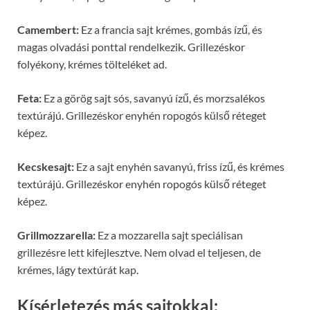
Camembert:
Ez a francia sajt krémes, gombás ízű, és
magas olvadási ponttal rendelkezik. Grillezéskor
folyékony, krémes tölteléket ad.
Feta:
Ez a görög sajt sós, savanyú ízű, és morzsalékos
textúrájú. Grillezéskor enyhén ropogós külső réteget
képez.
Kecskesajt:
Ez a sajt enyhén savanyú, friss ízű, és krémes
textúrájú. Grillezéskor enyhén ropogós külső réteget
képez.
Grillmozzarella:
Ez a mozzarella sajt speciálisan
grillezésre lett kifejlesztve. Nem olvad el teljesen, de
krémes, lágy textúrát kap.
Kísérletezés más sajtokkal: