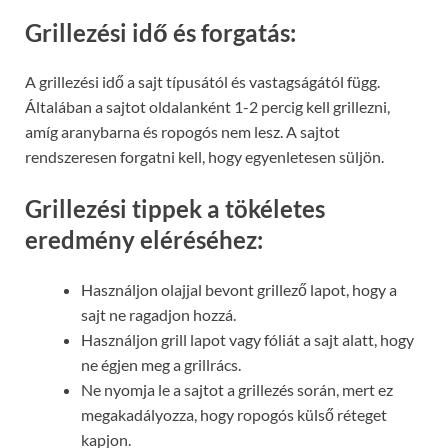
Grillezési idő és forgatás:
A grillezési idő a sajt típusától és vastagságától függ.
Általában a sajtot oldalanként 1-2 percig kell grillezni,
amíg aranybarna és ropogós nem lesz. A sajtot
rendszeresen forgatni kell, hogy egyenletesen süljön.
Grillezési tippek a tökéletes
eredmény eléréséhez:
Használjon olajjal bevont grillező lapot, hogy a
sajt ne ragadjon hozzá.
Használjon grill lapot vagy fóliát a sajt alatt, hogy
ne égjen meg a grillrács.
Ne nyomja le a sajtot a grillezés során, mert ez
megakadályozza, hogy ropogós külső réteget
kapjon.