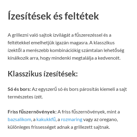
Ízesítések és feltétek
A grillezni való sajtok ízvilágát a fűszerezéssel és a
feltétekkel emelhetjük igazán magasra. A klasszikus
ízektől a merészebb kombinációkig számtalan lehetőség
kínálkozik arra, hogy mindenki megtalálja a kedvencét.
Klasszikus ízesítések:
Só és bors:
Az egyszerű só és bors párosítás kiemeli a sajt
természetes ízét.
Friss fűszernövények:
A friss fűszernövények, mint a
bazsalikom
, a
kakukkfű
, a
rozmaring
vagy az oregano,
különleges frissességet adnak a grillezett sajtnak.