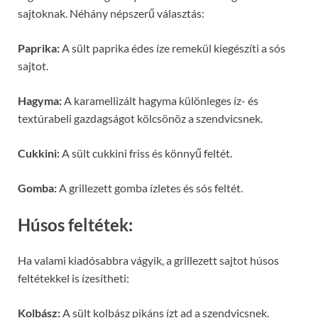
sajtoknak. Néhány népszerű választás:
Paprika:
A sült paprika édes íze remekül kiegészíti a sós
sajtot.
Hagyma:
A karamellizált hagyma különleges íz- és
textúrabeli gazdagságot kölcsönöz a szendvicsnek.
Cukkini:
A sült cukkini friss és könnyű feltét.
Gomba:
A grillezett gomba ízletes és sós feltét.
Húsos feltétek:
Ha valami kiadósabbra vágyik, a grillezett sajtot húsos
feltétekkel is ízesítheti:
Kolbász:
A sült kolbász pikáns ízt ad a szendvicsnek.