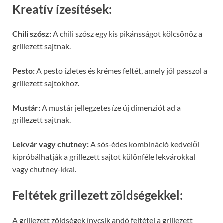
Kreatív ízesítések:
Chili szósz:
A chili szósz egy kis pikánsságot kölcsönöz a
grillezett sajtnak.
Pesto:
A pesto ízletes és krémes feltét, amely jól passzol a
grillezett sajtokhoz.
Mustár:
A mustár jellegzetes íze új dimenziót ad a
grillezett sajtnak.
Lekvár vagy chutney:
A sós-édes kombináció kedvelői
kipróbálhatják a grillezett sajtot különféle lekvárokkal
vagy chutney-kkal.
Feltétek grillezett zöldségekkel:
A grillezett zöldségek ínycsiklandó feltétei a grillezett