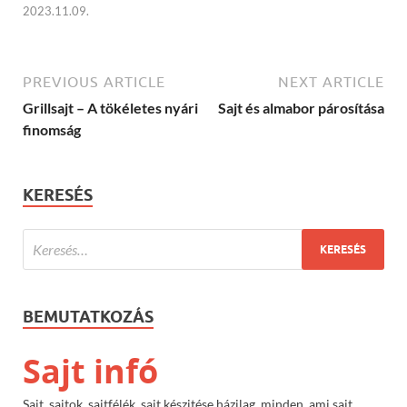
2023.11.09.
PREVIOUS ARTICLE
NEXT ARTICLE
Grillsajt – A tökéletes nyári
Sajt és almabor párosítása
finomság
KERESÉS
BEMUTATKOZÁS
Sajt infó
Sajt, sajtok, sajtfélék, sajt készitése házilag, minden, ami sajt.