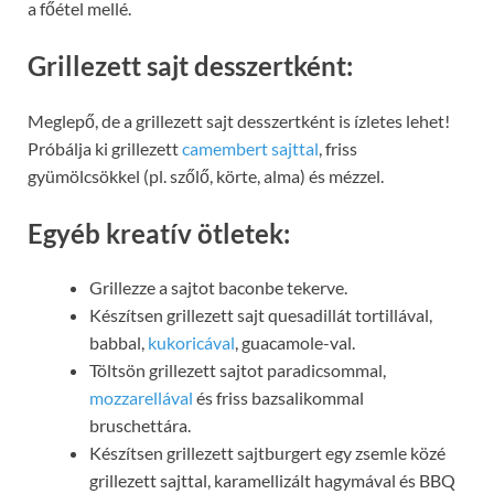
a főétel mellé.
Grillezett sajt desszertként:
Meglepő, de a grillezett sajt desszertként is ízletes lehet!
Próbálja ki grillezett
camembert sajttal
, friss
gyümölcsökkel (pl. szőlő, körte, alma) és mézzel.
Egyéb kreatív ötletek:
Grillezze a sajtot baconbe tekerve.
Készítsen grillezett sajt quesadillát tortillával,
babbal,
kukoricával
, guacamole-val.
Töltsön grillezett sajtot paradicsommal,
mozzarellával
és friss bazsalikommal
bruschettára.
Készítsen grillezett sajtburgert egy zsemle közé
grillezett sajttal, karamellizált hagymával és BBQ