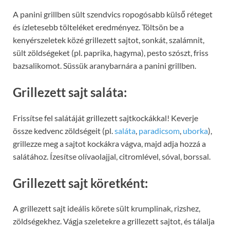
A panini grillben sült szendvics ropogósabb külső réteget
és ízletesebb tölteléket eredményez. Töltsön be a
kenyérszeletek közé grillezett sajtot, sonkát, szalámnit,
sült zöldségeket (pl. paprika, hagyma), pesto szószt, friss
bazsalikomot. Süssük aranybarnára a panini grillben.
Grillezett sajt saláta:
Frissítse fel salátáját grillezett sajtkockákkal! Keverje
össze kedvenc zöldségeit (pl.
saláta
,
paradicsom
,
uborka
),
grillezze meg a sajtot kockákra vágva, majd adja hozzá a
salátához. Ízesítse olívaolajjal, citromlével, sóval, borssal.
Grillezett sajt köretként:
A grillezett sajt ideális körete sült krumplinak, rizshez,
zöldségekhez. Vágja szeletekre a grillezett sajtot, és tálalja