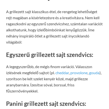
A grillezett sajt klasszikus étel, de rengeteg lehetőséget
rejt magában a kísérletezésre és a kreativitásra. Nem kell
ragaszkodni az egyszerű szendvicshez, számtalan variációt
alkothatunk, hogy ízlelőbimbóinkat lenyűgözzük. Íme
néhány inspiráló ötlet a grillezett sajt ínycsiklandó
világából:
Egyszerű grillezett sajt szendvics:
A legegyszerűbb, de mégis finom variáció. Válasszon
ízlésének megfelelő sajtot (pl.
cheddar
,
provolone
,
gouda
),
szorítson be két szelet kenyér közé, majd grillezze
aranybarnára. Ízesítse sóval, borssal, friss
fűszernövényekkel.
Panini grillezett sajt szendvics: