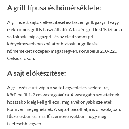
A grill típusa és hőmérséklete:
A grillezett sajtok elkészítéséhez faszén grill, gázgrill vagy
elektromos grill is használható. A faszén grill füstös ízt ad a
sajtoknak, míg a gázgrill és az elektromos grill
kényelmesebb használatot biztosít. A grillezési
hőmérséklet közepes-magas legyen, körülbelül 200-220
Celsius fokon.
A sajt előkészítése:
A grillezés előtt vágja a sajtot egyenletes szeletekre,
körülbelül 1-2 cm vastagságúra. A vastagabb szeleteknek
hosszabb ideig kell grillezni, míg a vékonyabb szeletek
könnyen megéghetnek. A sajtot pácolhatja is olívaolajban,
fűszerekben és friss fűszernövényekben, hogy még
ízletesebb legyen.