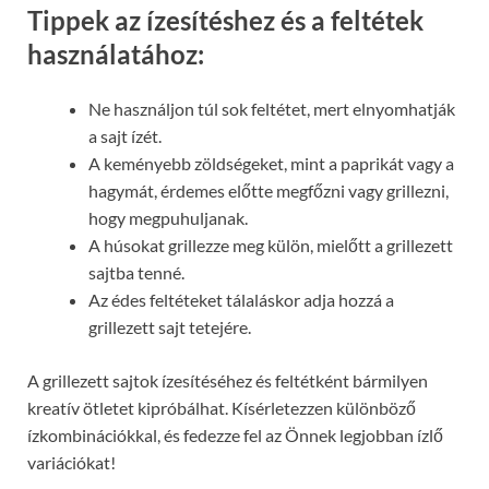
Tippek az ízesítéshez és a feltétek
használatához:
Ne használjon túl sok feltétet, mert elnyomhatják
a sajt ízét.
A keményebb zöldségeket, mint a paprikát vagy a
hagymát, érdemes előtte megfőzni vagy grillezni,
hogy megpuhuljanak.
A húsokat grillezze meg külön, mielőtt a grillezett
sajtba tenné.
Az édes feltéteket tálaláskor adja hozzá a
grillezett sajt tetejére.
A grillezett sajtok ízesítéséhez és feltétként bármilyen
kreatív ötletet kipróbálhat. Kísérletezzen különböző
ízkombinációkkal, és fedezze fel az Önnek legjobban ízlő
variációkat!