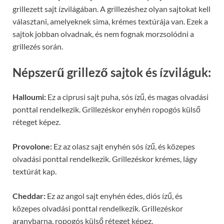
grillezett sajt ízvilágában. A grillezéshez olyan sajtokat kell
választani, amelyeknek sima, krémes textúrája van. Ezek a
sajtok jobban olvadnak, és nem fognak morzsolódni a
grillezés során.
Népszerű grillező sajtok és ízviláguk:
Halloumi:
Ez a ciprusi sajt puha, sós ízű, és magas olvadási
ponttal rendelkezik. Grillezéskor enyhén ropogós külső
réteget képez.
Provolone:
Ez az olasz sajt enyhén sós ízű, és közepes
olvadási ponttal rendelkezik. Grillezéskor krémes, lágy
textúrát kap.
Cheddar:
Ez az angol sajt enyhén édes, diós ízű, és
közepes olvadási ponttal rendelkezik. Grillezéskor
aranybarna, ropogós külső réteget képez.