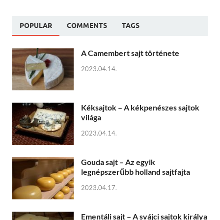
POPULAR
COMMENTS
TAGS
A Camembert sajt története
2023.04.14.
Kéksajtok – A kékpenészes sajtok
világa
2023.04.14.
Gouda sajt – Az egyik
legnépszerűbb holland sajtfajta
2023.04.17.
Ementáli sajt – A svájci sajtok királya