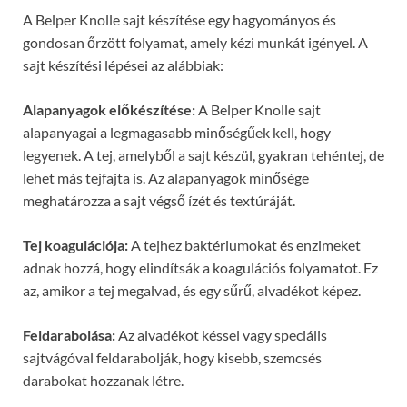
A Belper Knolle sajt készítése egy hagyományos és
gondosan őrzött folyamat, amely kézi munkát igényel. A
sajt készítési lépései az alábbiak:
Alapanyagok előkészítése:
A Belper Knolle sajt
alapanyagai a legmagasabb minőségűek kell, hogy
legyenek. A tej, amelyből a sajt készül, gyakran tehéntej, de
lehet más tejfajta is. Az alapanyagok minősége
meghatározza a sajt végső ízét és textúráját.
Tej koagulációja:
A tejhez baktériumokat és enzimeket
adnak hozzá, hogy elindítsák a koagulációs folyamatot. Ez
az, amikor a tej megalvad, és egy sűrű, alvadékot képez.
Feldarabolása:
Az alvadékot késsel vagy speciális
sajtvágóval feldarabolják, hogy kisebb, szemcsés
darabokat hozzanak létre.