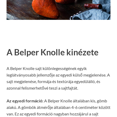
A Belper Knolle kinézete
A Belper Knolle sajt különlegességének egyik
leglátványosabb jellemzője az egyedi külső megjelenése. A
sajt megjelenése, formája és textúrája egyedülálló, és
azonnal felismerhetővé teszi a sajtfajtát.
Az egyedi formáció:
A Belper Knolle általában kis, gömb
alakú. A gömbök átmérője általában 4-6 centiméter között
van. Ez az egyedi formáció nagyban hozzájárul a sajt