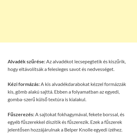
Alvadék szűrése:
Az alvadékot lecsepegtetik és kiszűrik,
hogy eltávolítsák a felesleges savot és nedvességet.
Kézi formázás:
A kis alvadékdarabokat kézzel formázzák
kis, gömb alakú sajttá. Ebben a folyamatban az egyedi,
gomba-szerű külső textúra is kialakul.
Fűszerezés:
A sajtokat fokhagymával, fekete borssal, és
egyéb fűszerekkel díszítik és fűszerezik. Ezek a fűszerek
jelentősen hozzájárulnak a Belper Knolle egyedi ízéhez.