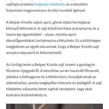
sajtfajta eredete
Svájcban található
, és a készítési
folyamata hagyományos és kézi munkát igényel.
A Belper Knolle sajtot apró, gömb alakú formájával
könnyű felismerni. A sajt külső borítása aranybarna, és a
textúrája egyedülálló – olyan, mintha apró
élesztőgombákat tartalmazna a felszínén. Ez a különleges
megjelenés az egyik oka annak, hogy a Belper Knolle sajt
annyira népszerű és felismerhető.
Az ízvilág terén a Belper Knolle sajt ismert a gazdag és
fűszeres ízjegyekről. A készítése során használt fűszerek,
például a fokhagyma és a fekete bors, hozzájárulnak az
ízélményhez, amely meglepően intenzív és kielégítő. A sajt
tökéletes választás lehet sajttál részeként, vagy akár
kulináris kísérletekhez is.