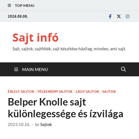
TOP MENU
2026.08.08.
Sajt infó
Sajt, sajtok, sajtfélék, sajt készitése házilag, minden, ami sajt.
MAIN MENU
ÉRLELT SAJTOK
/
FÉLKEMÉNY SAJTOK
/
LÁGY SAJTOK
/
SAJTOK
Belper Knolle sajt
különlegessége és ízvilága
2023.10.26.
-
by
Sajtok