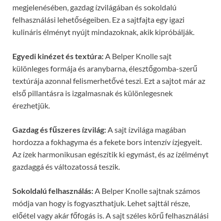
megjelenésében, gazdag ízvilágában és sokoldalú
felhasználási lehetőségeiben. Ez a sajtfajta egy igazi
kulináris élményt nyújt mindazoknak, akik kipróbálják.
Egyedi kinézet és textúra:
A Belper Knolle sajt
különleges formája és aranybarna, élesztőgomba-szerű
textúrája azonnal felismerhetővé teszi. Ezt a sajtot már az
első pillantásra is izgalmasnak és különlegesnek
érezhetjük.
Gazdag és fűszeres ízvilág:
A sajt ízvilága magában
hordozza a fokhagyma és a fekete bors intenzív ízjegyeit.
Az ízek harmonikusan egészítik ki egymást, és az ízélményt
gazdaggá és változatossá teszik.
Sokoldalú felhasználás:
A Belper Knolle sajtnak számos
módja van hogy is fogyaszthatjuk. Lehet sajttál része,
előétel vagy akár főfogás is. A sajt széles körű felhasználási