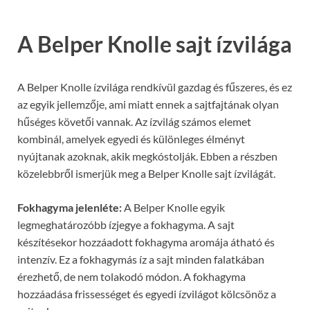
A Belper Knolle sajt ízvilága
A Belper Knolle ízvilága rendkívül gazdag és fűszeres, és ez
az egyik jellemzője, ami miatt ennek a sajtfajtának olyan
hűséges követői vannak. Az ízvilág számos elemet
kombinál, amelyek egyedi és különleges élményt
nyújtanak azoknak, akik megkóstolják. Ebben a részben
közelebbről ismerjük meg a Belper Knolle sajt ízvilágát.
Fokhagyma jelenléte:
A Belper Knolle egyik
legmeghatározóbb ízjegye a fokhagyma. A sajt
készítésekor hozzáadott fokhagyma aromája átható és
intenzív. Ez a fokhagymás íz a sajt minden falatkában
érezhető, de nem tolakodó módon. A fokhagyma
hozzáadása frissességet és egyedi ízvilágot kölcsönöz a