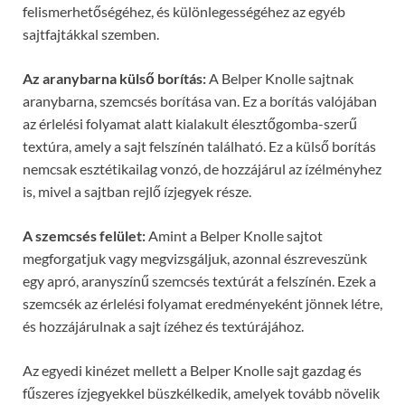
felismerhetőségéhez, és különlegességéhez az egyéb
sajtfajtákkal szemben.
Az aranybarna külső borítás:
A Belper Knolle sajtnak
aranybarna, szemcsés borítása van. Ez a borítás valójában
az érlelési folyamat alatt kialakult élesztőgomba-szerű
textúra, amely a sajt felszínén található. Ez a külső borítás
nemcsak esztétikailag vonzó, de hozzájárul az ízélményhez
is, mivel a sajtban rejlő ízjegyek része.
A szemcsés felület:
Amint a Belper Knolle sajtot
megforgatjuk vagy megvizsgáljuk, azonnal észreveszünk
egy apró, aranyszínű szemcsés textúrát a felszínén. Ezek a
szemcsék az érlelési folyamat eredményeként jönnek létre,
és hozzájárulnak a sajt ízéhez és textúrájához.
Az egyedi kinézet mellett a Belper Knolle sajt gazdag és
fűszeres ízjegyekkel büszkélkedik, amelyek tovább növelik