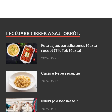
LEGÚJABB CIKKEK A SAJTOKRÓL:
Feta sajtos paradicsomos tészta
recept (Tik Tok tészta)
2026.05.20.
Cacio e Pepe receptje
2026.05.14.
Miért jó a kecsketej?
2025.04.13.