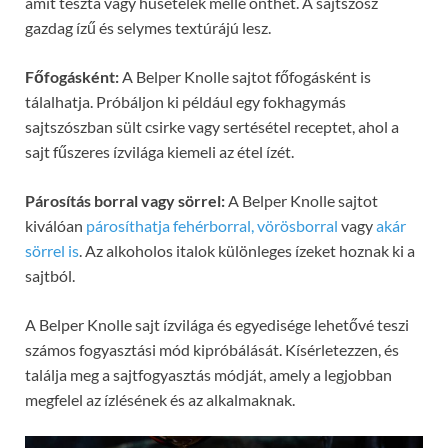
amit tészta vagy húsételek mellé önthet. A sajtszósz
gazdag ízű és selymes textúrájú lesz.
Főfogásként:
A Belper Knolle sajtot főfogásként is
tálalhatja. Próbáljon ki például egy fokhagymás
sajtszószban sült csirke vagy sertésétel receptet, ahol a
sajt fűszeres ízvilága kiemeli az étel ízét.
Párosítás borral vagy sörrel:
A Belper Knolle sajtot
kiválóan
párosíthatja fehérborral, vörösborral
vagy
akár
sörrel is
. Az alkoholos italok különleges ízeket hoznak ki a
sajtból.
A Belper Knolle sajt ízvilága és egyedisége lehetővé teszi
számos fogyasztási mód kipróbálását. Kísérletezzen, és
találja meg a sajtfogyasztás módját, amely a legjobban
megfelel az ízlésének és az alkalmaknak.