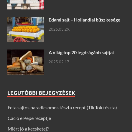
Edami sajt – Hollandiai büszkesége
2025.03.29.
A világ top 20 legdrágább sajtjai
2025.02.17.
LEGUTÓBBI BEJEGYZÉSEK
Feta sajtos paradicsomos tészta recept (Tik Tok tészta)
Cacio e Pepe receptje
Miért jó a kecsketej?