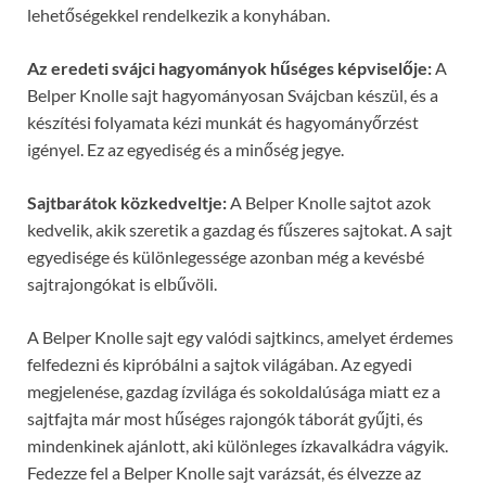
lehetőségekkel rendelkezik a konyhában.
Az eredeti svájci hagyományok hűséges képviselője:
A
Belper Knolle sajt hagyományosan Svájcban készül, és a
készítési folyamata kézi munkát és hagyományőrzést
igényel. Ez az egyediség és a minőség jegye.
Sajtbarátok közkedveltje:
A Belper Knolle sajtot azok
kedvelik, akik szeretik a gazdag és fűszeres sajtokat. A sajt
egyedisége és különlegessége azonban még a kevésbé
sajtrajongókat is elbűvöli.
A Belper Knolle sajt egy valódi sajtkincs, amelyet érdemes
felfedezni és kipróbálni a sajtok világában. Az egyedi
megjelenése, gazdag ízvilága és sokoldalúsága miatt ez a
sajtfajta már most hűséges rajongók táborát gyűjti, és
mindenkinek ajánlott, aki különleges ízkavalkádra vágyik.
Fedezze fel a Belper Knolle sajt varázsát, és élvezze az