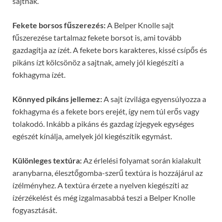
sajtnak.
Fekete borsos fűszerezés:
A Belper Knolle sajt
fűszerezése tartalmaz fekete borsot is, ami tovább
gazdagítja az ízét. A fekete bors karakteres, kissé csípős és
pikáns ízt kölcsönöz a sajtnak, amely jól kiegészíti a
fokhagyma ízét.
Könnyed pikáns jellemez:
A sajt ízvilága egyensúlyozza a
fokhagyma és a fekete bors erejét, így nem túl erős vagy
tolakodó. Inkább a pikáns és gazdag ízjegyek egységes
egészét kínálja, amelyek jól kiegészítik egymást.
Különleges textúra:
Az érlelési folyamat során kialakult
aranybarna, élesztőgomba-szerű textúra is hozzájárul az
ízélményhez. A textúra érzete a nyelven kiegészíti az
ízérzékelést és még izgalmasabbá teszi a Belper Knolle
fogyasztását.