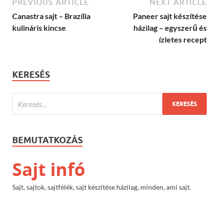
PREVIOUS ARTICLE
NEXT ARTICLE
Canastra sajt – Brazília
Paneer sajt készítése
kulináris kincse
házilag – egyszerű és
ízletes recept
KERESÉS
BEMUTATKOZÁS
Sajt infó
Sajt, sajtok, sajtfélék, sajt készitése házilag, minden, ami sajt.