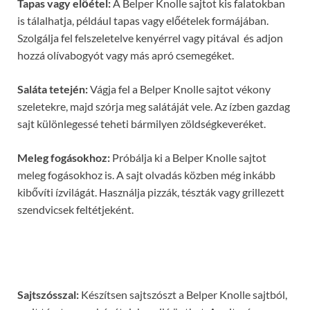
Tapas vagy előétel:
A Belper Knolle sajtot kis falatokban
is tálalhatja, például tapas vagy előételek formájában.
Szolgálja fel felszeletelve kenyérrel vagy pitával és adjon
hozzá olívabogyót vagy más apró csemegéket.
Saláta tetején:
Vágja fel a Belper Knolle sajtot vékony
szeletekre, majd szórja meg salátáját vele. Az ízben gazdag
sajt különlegessé teheti bármilyen zöldségkeveréket.
Meleg fogásokhoz:
Próbálja ki a Belper Knolle sajtot
meleg fogásokhoz is. A sajt olvadás közben még inkább
kibővíti ízvilágát. Használja pizzák, tészták vagy grillezett
szendvicsek feltétjeként.
Sajtszósszal:
Készítsen sajtszószt a Belper Knolle sajtból,