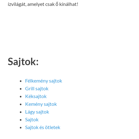
ízvilágát, amelyet csak ő kínálhat!
Sajtok:
Félkemény sajtok
Grill sajtok
Kéksajtok
Kemény sajtok
Lágy sajtok
Sajtok
Sajtok és ötletek