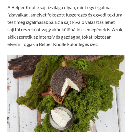
A Belper Knolle sajt ízvilága olyan, mint egy izgalmas
ízkavalkád, amelyet fokozott fűszerezés és egyedi textúra
tesz még izgalmasabbá. Ez a sajt kiváló választás lehet
sajttál részeként vagy akár különálló csemegének is. Azok,
akik szeretik az intenzív és gazdag sajtokat, biztosan
élvezni fogják a Belper Knolle különleges ízét.